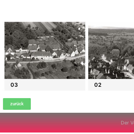
03
02
zurück
Der V