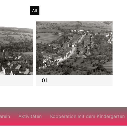
All
01
erein
Aktivitäten
Kooperation mit dem Kindergarten