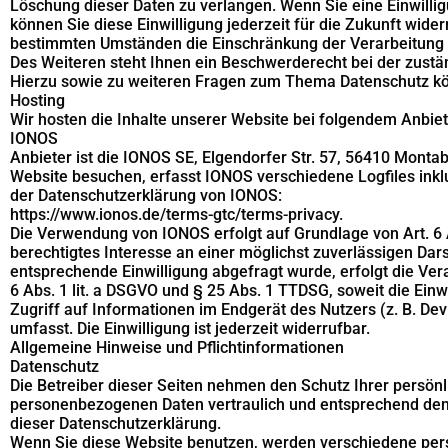
Löschung dieser Daten zu verlangen. Wenn Sie eine Einwillig
können Sie diese Einwilligung jederzeit für die Zukunft wid
bestimmten Umständen die Einschränkung der Verarbeitung 
Des Weiteren steht Ihnen ein Beschwerderecht bei der zustä
Hierzu sowie zu weiteren Fragen zum Thema Datenschutz kön
Hosting
Wir hosten die Inhalte unserer Website bei folgendem Anbiet
IONOS
Anbieter ist die IONOS SE, Elgendorfer Str. 57, 56410 Mont
Website besuchen, erfasst IONOS verschiedene Logfiles inkl
der Datenschutzerklärung von IONOS:
https://www.ionos.de/terms-gtc/terms-privacy.
Die Verwendung von IONOS erfolgt auf Grundlage von Art. 6 A
berechtigtes Interesse an einer möglichst zuverlässigen Dar
entsprechende Einwilligung abgefragt wurde, erfolgt die Ver
6 Abs. 1 lit. a DSGVO und § 25 Abs. 1 TTDSG, soweit die Ein
Zugriff auf Informationen im Endgerät des Nutzers (z. B. De
umfasst. Die Einwilligung ist jederzeit widerrufbar.
Allgemeine Hinweise und Pflichtinformationen
Datenschutz
Die Betreiber dieser Seiten nehmen den Schutz Ihrer persönl
personenbezogenen Daten vertraulich und entsprechend den
dieser Datenschutzerklärung.
Wenn Sie diese Website benutzen, werden verschiedene pe