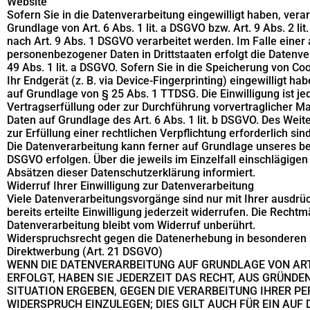
Website
Sofern Sie in die Datenverarbeitung eingewilligt haben, ver
Grundlage von Art. 6 Abs. 1 lit. a DSGVO bzw. Art. 9 Abs. 2 
nach Art. 9 Abs. 1 DSGVO verarbeitet werden. Im Falle einer 
personenbezogener Daten in Drittstaaten erfolgt die Datenv
49 Abs. 1 lit. a DSGVO. Sofern Sie in die Speicherung von Coo
Ihr Endgerät (z. B. via Device-Fingerprinting) eingewilligt ha
auf Grundlage von § 25 Abs. 1 TTDSG. Die Einwilligung ist jed
Vertragserfüllung oder zur Durchführung vorvertraglicher Ma
Daten auf Grundlage des Art. 6 Abs. 1 lit. b DSGVO. Des Weit
zur Erfüllung einer rechtlichen Verpflichtung erforderlich sin
Die Datenverarbeitung kann ferner auf Grundlage unseres bere
DSGVO erfolgen. Über die jeweils im Einzelfall einschlägige
Absätzen dieser Datenschutzerklärung informiert.
Widerruf Ihrer Einwilligung zur Datenverarbeitung
Viele Datenverarbeitungsvorgänge sind nur mit Ihrer ausdrüc
bereits erteilte Einwilligung jederzeit widerrufen. Die Recht
Datenverarbeitung bleibt vom Widerruf unberührt.
Widerspruchsrecht gegen die Datenerhebung in besonderen 
Direktwerbung (Art. 21 DSGVO)
WENN DIE DATENVERARBEITUNG AUF GRUNDLAGE VON ART. 6
ERFOLGT, HABEN SIE JEDERZEIT DAS RECHT, AUS GRÜNDEN
SITUATION ERGEBEN, GEGEN DIE VERARBEITUNG IHRER 
WIDERSPRUCH EINZULEGEN; DIES GILT AUCH FÜR EIN AU