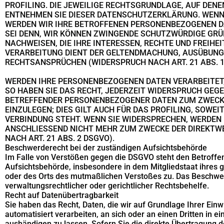
PROFILING. DIE JEWEILIGE RECHTSGRUNDLAGE, AUF DENE
ENTNEHMEN SIE DIESER DATENSCHUTZERKLÄRUNG. WENN 
WERDEN WIR IHRE BETROFFENEN PERSONENBEZOGENEN DA
SEI DENN, WIR KÖNNEN ZWINGENDE SCHUTZWÜRDIGE GRÜ
NACHWEISEN, DIE IHRE INTERESSEN, RECHTE UND FREIHE
VERARBEITUNG DIENT DER GELTENDMACHUNG, AUSÜBUNG
RECHTSANSPRÜCHEN (WIDERSPRUCH NACH ART. 21 ABS. 1
WERDEN IHRE PERSONENBEZOGENEN DATEN VERARBEITET,
SO HABEN SIE DAS RECHT, JEDERZEIT WIDERSPRUCH GEGE
BETREFFENDER PERSONENBEZOGENER DATEN ZUM ZWECK
EINZULEGEN; DIES GILT AUCH FÜR DAS PROFILING, SOWEI
VERBINDUNG STEHT. WENN SIE WIDERSPRECHEN, WERDEN
ANSCHLIESSEND NICHT MEHR ZUM ZWECKE DER DIREKT
NACH ART. 21 ABS. 2 DSGVO).
Beschwerderecht bei der zuständigen Aufsichtsbehörde
Im Falle von Verstößen gegen die DSGVO steht den Betroffe
Aufsichtsbehörde, insbesondere in dem Mitgliedstaat ihres g
oder des Orts des mutmaßlichen Verstoßes zu. Das Beschwe
verwaltungsrechtlicher oder gerichtlicher Rechtsbehelfe.
Recht auf Datenübertragbarkeit
Sie haben das Recht, Daten, die wir auf Grundlage Ihrer Einwi
automatisiert verarbeiten, an sich oder an einen Dritten in
aushändigen zu lassen. Sofern Sie die direkte Übertragung 