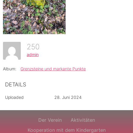
250
admin
Album:
Grenzsteine und markante Punkte
DETAILS
Uploaded
28. Juni 2024
Der Verein
Aktivitäten
Kooperation mit dem Kindergarten