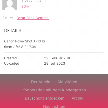
admin
Album:
Berta-Benz-Denkmal
DETAILS
Canon PowerShot A710 IS
6mm
/
ƒ/2.8
/
1/60s
Created
22. Februar 2010
Uploaded
28. Juli 2023
Der Verein
Aktivitäten
Kooperation mit dem Kindergarten
Bauschlott entdecken
Archiv
Nachrichten