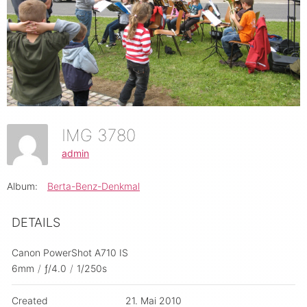
IMG 3780
admin
Album:
Berta-Benz-Denkmal
DETAILS
Canon PowerShot A710 IS
6mm
/
ƒ/4.0
/
1/250s
Created
21. Mai 2010