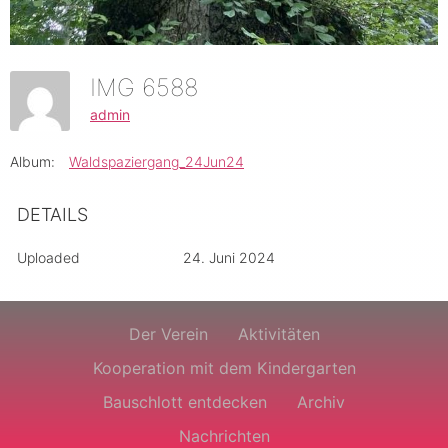
IMG 6588
admin
Album:
Waldspaziergang_24Jun24
DETAILS
Uploaded
24. Juni 2024
Der Verein
Aktivitäten
Kooperation mit dem Kindergarten
Bauschlott entdecken
Archiv
Nachrichten