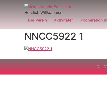
Herzlich Willkommen!
Der Verein
Aktivitäten
Kooperation m
NNCC5922 1
Der V