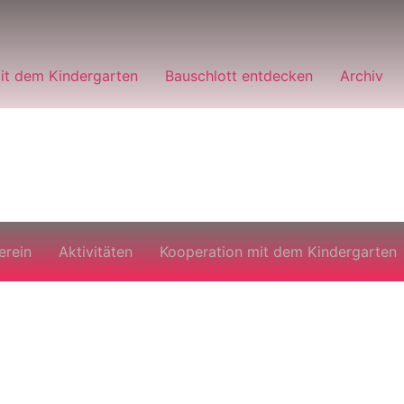
it dem Kindergarten
Bauschlott entdecken
Archiv
erein
Aktivitäten
Kooperation mit dem Kindergarten