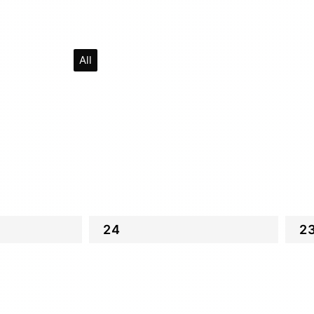
All
24
2