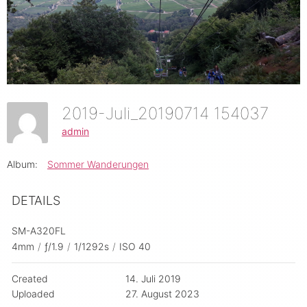
2019-Juli_20190714 154037
admin
Album:
Sommer Wanderungen
DETAILS
SM-A320FL
4mm
/
ƒ/1.9
/
1/1292s
/
ISO 40
Created
14. Juli 2019
Uploaded
27. August 2023