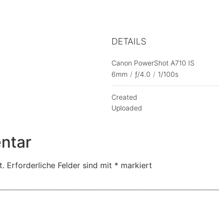
DETAILS
Canon PowerShot A710 IS
6mm
/
ƒ/4.0
/
1/100s
Created
Uploaded
ntar
t.
Erforderliche Felder sind mit
*
markiert