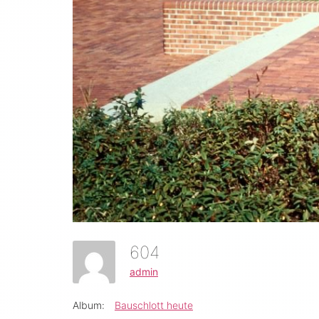
604
admin
Album:
Bauschlott heute