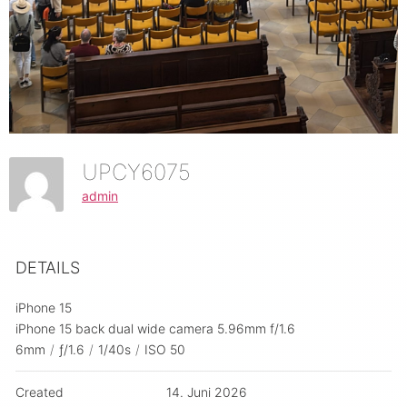
UPCY6075
admin
DETAILS
iPhone 15
iPhone 15 back dual wide camera 5.96mm f/1.6
6mm
/
ƒ/1.6
/
1/40s
/
ISO 50
Created
14. Juni 2026